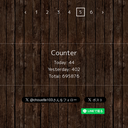
1
2
3
4
5
6
Counter
Today:
44
Yesterday:
402
Total:
695876