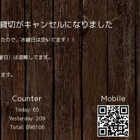
の貸切がキャンセルになりました
したので、水曜日は空いてます！！
土曜日）は混雑してます。
ります。
Counter
Mobile
Today:
65
Yesterday:
209
Total:
696106